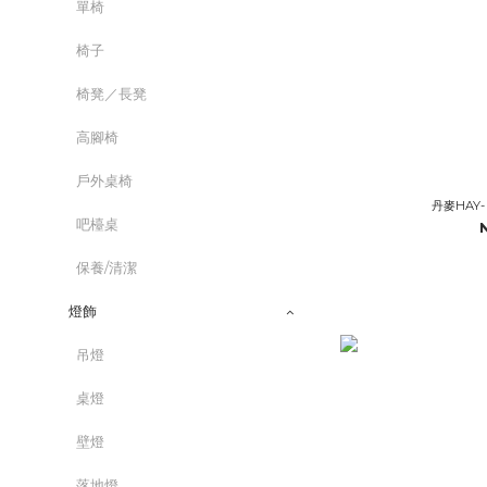
單椅
椅子
椅凳／長凳
高腳椅
戶外桌椅
丹麥HAY- 
吧檯桌
保養/清潔
燈飾
吊燈
桌燈
壁燈
落地燈