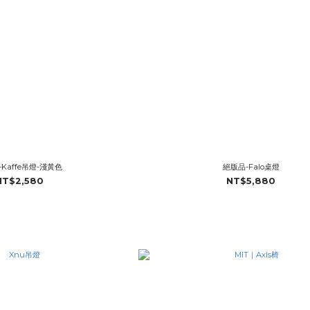
Kaffe吊燈-淺黃色
絕版品-Falo桌燈
NT$2,580
NT$5,880