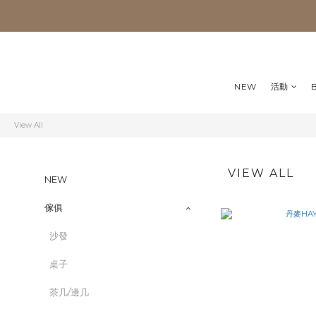
NEW
活動
View All
VIEW ALL
NEW
傢俱
沙發
桌子
茶几/邊几