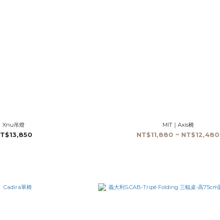
Xnu吊燈
MIT｜Axis椅
T$13,850
NT$11,880 ~ NT$12,480