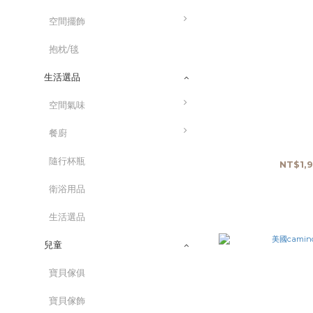
空間擺飾
抱枕/毯
生活選品
空間氣味
餐廚
隨行杯瓶
NT$1,9
衛浴用品
生活選品
兒童
寶貝傢俱
寶貝傢飾