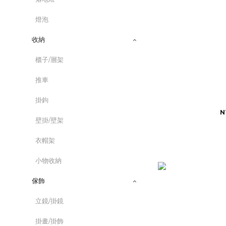
燈泡
收納
櫃子/層架
推車
掛鉤
N
壁掛/壁架
衣帽架
小物收納
傢飾
立鏡/掛鏡
掛畫/掛飾