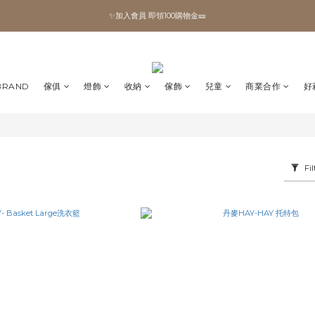
✨加入會員 即領100購物金🎫
✨加入會員 即領100購物金🎫
全館滿額現折🔥
加拿大Umbra．買千送百🎫
BRAND
傢俱
燈飾
收納
傢飾
兒童
商業合作
好
✨加入會員 即領100購物金🎫
Fil