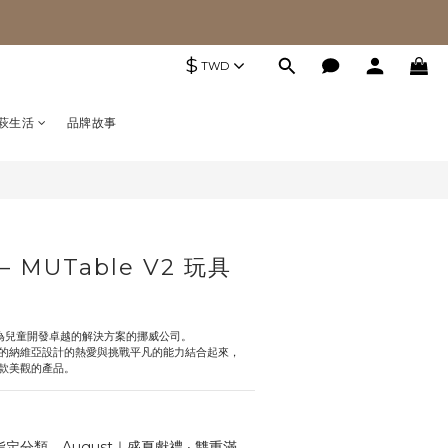
$
TWD
萩生活
品牌故事
– MUTable V2 玩具
的、為兒童開發卓越的解決方案的挪威公司。 
的納維亞設計的熱愛與挑戰平凡的能力結合起來，
款美觀的產品。
定分類，August｜盛夏獻禮 ‧ 雙重滿