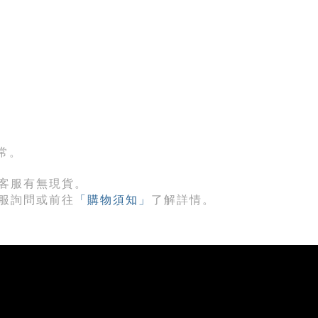
常。
客服有無現貨。
「購物須知」
服詢問或前往
了解詳情。