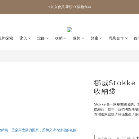
✨加入會員 即領100購物金🎫
✨加入會員 即領100購物金🎫
全館滿額現折🔥
加拿大Umbra．買千送百🎫
品牌探索
傢俱
燈飾
收納
傢飾
兒童
商業合作
好
✨加入會員 即領100購物金🎫
挪威Stokke 
收納袋
Stokke 是一家舉世聞名
歷經四十餘年，我們將對斯堪
為增進家庭親子關係生產了多
至
08/31 16:00
截止
指