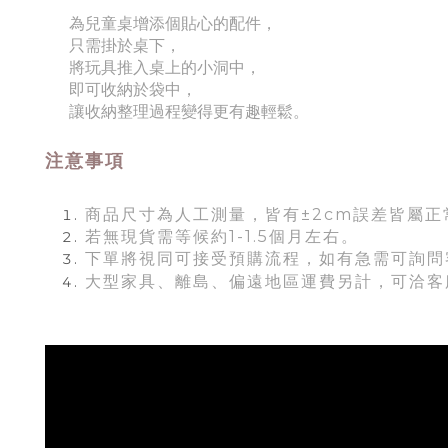
為兒童桌增添個貼心的配件，
只需掛於桌下，
將玩具推入桌上的小洞中，
即可收納於袋中，
讓收納整理過程變得更有趣輕鬆。
注意事項
商品尺寸為人工測量，皆有±2cm誤差皆屬正
若無現貨需等候約1-1.5個月左右。
下單將視同可接受預購流程，如有急需可詢問
大型家具、離島、偏遠地區運費另計，可洽客