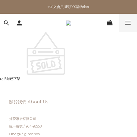
✨加入會員 即領100購物金🎫
✨加入會員 即領100購物金🎫
全館滿額現折🔥
加拿大Umbra．買千送百🎫
✨加入會員 即領100購物金🎫
此活動已下架
關於我們 About Us
好萩家居有限公司
統一編號 / 90448558
Line @ / @hochoo