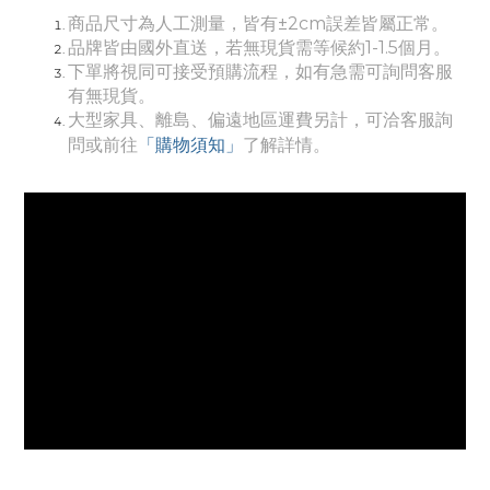
商品尺寸為人工測量，皆有±2cm誤差皆屬正常。
品牌皆由國外直送，若無現貨需等候約1-1.5個月。
下單將視同可接受預購流程，如有急需可詢問客服
有無現貨。
大型家具、離島、偏遠地區運費另計，可洽客服詢
「購物須知」
問或前往
了解詳情。