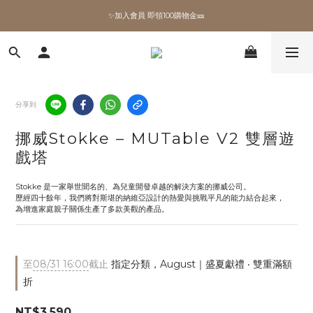
✨加入會員 即領100購物金🎫
✨加入會員 即領100購物金🎫
全館滿額現折🔥
加拿大Umbra．買千送百🎫
分享到
✨加入會員 即領100購物金🎫
挪威Stokke – MUTable V2 雙層遊
戲塔
Stokke 是一家舉世聞名的、為兒童開發卓越的解決方案的挪威公司。 
歷經四十餘年，我們將對斯堪的納維亞設計的熱愛與挑戰平凡的能力結合起來，
為增進家庭親子關係生產了多款美觀的產品。
至
08/31 16:00
截止
指定分類，August｜盛夏獻禮 ‧ 雙重滿額
折
NT$3,590