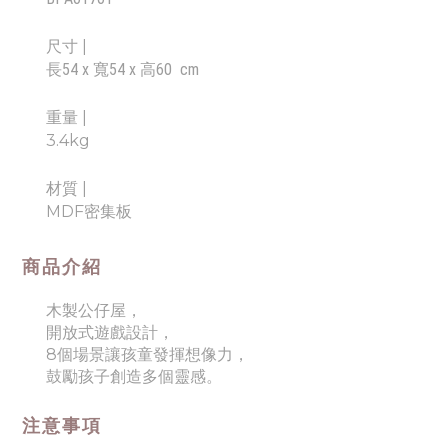
尺寸 |
長54 x 寬54 x 高60 cm
重量 |
3.4kg
材質 |
MDF密集板
商品介紹
木製公仔屋，
開放式遊戲設計，
8個場景讓孩童發揮想像力，
鼓勵孩子創造多個靈感。
注意事項