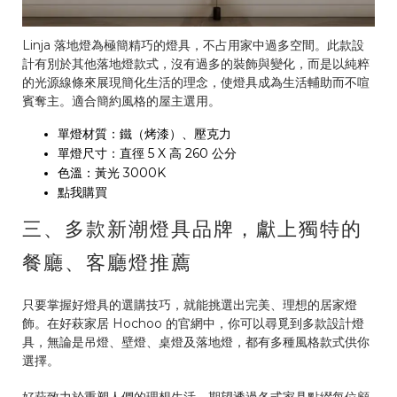
Linja 落地燈為極簡精巧的燈具，不占用家中過多空間。此款設
計有別於其他落地燈款式，沒有過多的裝飾與變化，而是以純粹
的光源線條來展現簡化生活的理念，使燈具成為生活輔助而不喧
賓奪主。適合簡約風格的屋主選用。
單燈材質：鐵（烤漆）、壓克力
單燈尺寸：直徑 5 X 高 260 公分
色溫：黃光 3000K
點我購買
三、多款新潮燈具品牌，獻上獨特的
餐廳、客廳燈推薦
只要掌握好燈具的選購技巧，就能挑選出完美、理想的居家燈
飾。在好萩家居 Hochoo 的官網中，你可以尋覓到多款設計燈
具，無論是吊燈、壁燈、桌燈及落地燈，都有多種風格款式供你
選擇。
好萩致力於重塑人們的理想生活，期望透過各式家具點綴每位顧