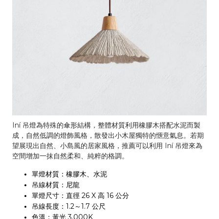
Iní 吊燈為特殊的傘形結構，整體材質利用橡膠木搭配水泥而製
成，自然低調的燈飾風格，散發出小木屋獨特的愜意氣息。若期
望展現出自然、小島風的居家風格，推薦可以利用 Iní 吊燈來為
空間增加一抹自然柔和、純粹的格調。
單燈材質：橡膠木、水泥
吊線材質：尼龍
單燈尺寸：直徑 26 X 高 16 公分
吊線長度：1.2～1.7 公尺
色溫：黃光 3,000K