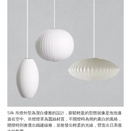
Silk 吊燈外型為潔白優雅的設計，膨鬆輕盈的型態就像是泡泡遨
遊在空中。吊燈燈罩為蠶絲材質，不開燈時為簡約素白的風格，
開燈時則會透出鐵建線條，並散發出輕柔的光線，營造出日系復