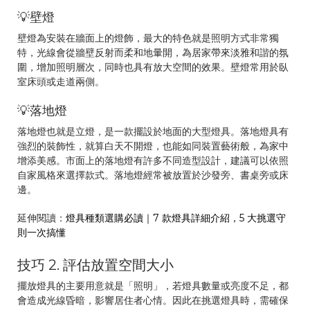
💡壁燈
壁燈為安裝在牆面上的燈飾，最大的特色就是照明方式非常獨
特，光線會從牆壁反射而柔和地暈開，為居家帶來淡雅和諧的氛
圍，增加照明層次，同時也具有放大空間的效果。壁燈常用於臥
室床頭或走道兩側。
💡落地燈
落地燈也就是立燈，是一款擺設於地面的大型燈具。落地燈具有
強烈的裝飾性，就算白天不開燈，也能如同裝置藝術般，為家中
增添美感。市面上的落地燈有許多不同造型設計，建議可以依照
自家風格來選擇款式。落地燈經常被放置於沙發旁、書桌旁或床
邊。
延伸閱讀：
燈具種類選購必讀｜7 款燈具詳細介紹，5 大挑選守
則一次搞懂
技巧 2. 評估放置空間大小
擺放燈具的主要用意就是「照明」，若燈具數量或亮度不足，都
會造成光線昏暗，影響居住者心情。因此在挑選燈具時，需確保