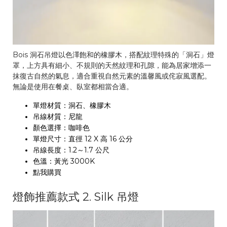
Bois 洞石吊燈以色澤飽和的橡膠木，搭配紋理特殊的「洞石」燈
罩，上方具有細小、不規則的天然紋理和孔隙，能為居家增添一
抹復古自然的氣息，適合重視自然元素的溫馨風或侘寂風選配。
無論是使用在餐桌、臥室都相當合適。
單燈材質：洞石、橡膠木
吊線材質：尼龍
顏色選擇：咖啡色
單燈尺寸：直徑 12 X 高 16 公分
吊線長度：1.2～1.7 公尺
色溫：黃光 3000K
點我購買
燈飾推薦款式 2. Silk 吊燈