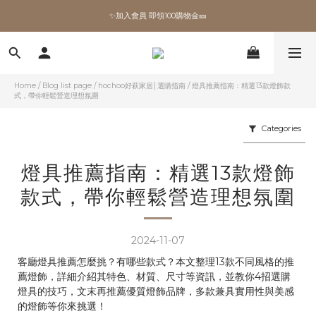
✨加入會員 即領100購物金🎫
✨加入會員 即領100購物金🎫
全館滿額現折🔥
加拿大Umbra．買千送百🎫
Home
/
Blog list page
/
hochoo好萩家居│選購指南
/
燈具推薦指南：精選13款燈飾款
式，帶你輕鬆營造理想氛圍
✨加入會員 即領100購物金🎫
Categories
燈具推薦指南：精選13款燈飾
款式，帶你輕鬆營造理想氛圍
2024-11-07
客廳燈具推薦怎麼挑？有哪些款式？本文整理13款不同風格的推
薦燈飾，詳細介紹其特色、材質、尺寸等資訊，並教你4招選購
燈具的技巧，文末再推薦優質燈飾品牌，多款兼具實用性與美感
的燈飾等你來挑選！