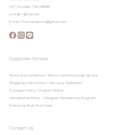
VAT Number / 90448558
Line @ / @hochoo
E-mail / hochoo.service@gmail.com
Customer Service
Terms And Conditions
/
Return And Exchange Service
Shopping Instructions
/
Warranty Statement
Transport Policy
/
Product Notice
Membership Policy
/
Designer Membership Program
Enterprise Bulk Purchase
Contact Us