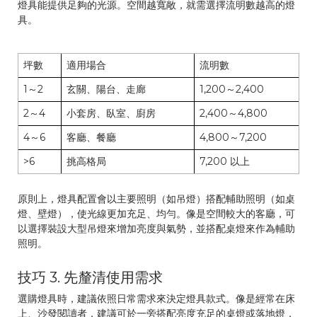
燈具能提供足夠的光源。空間越寬敞，就需選擇流明數越高的燈
具。
坪數
適用場合
流明數
1～2
玄關、陽台、走廊
1,200～2,400
2～4
小套房、臥室、廚房
2,400～4,800
4～6
客廳、餐廳
4,800～7,200
>6
挑高格局
7,200 以上
原則上，燈具配置會以主要照明（如吊燈）搭配輔助照明（如桌
燈、壁燈），使光線更加充足、均勻。像是空間較大的客廳，可
以選擇裝設大型吊燈來增加亮度與氣勢，並搭配桌燈來作為輔助
照明。
技巧 3. 先釐清使用需求
選購燈具時，建議依照日常需求來決定燈具款式。像是經常在床
上、沙發閱讀者，建議可於一旁搭配亮度充足的桌燈或落地燈，