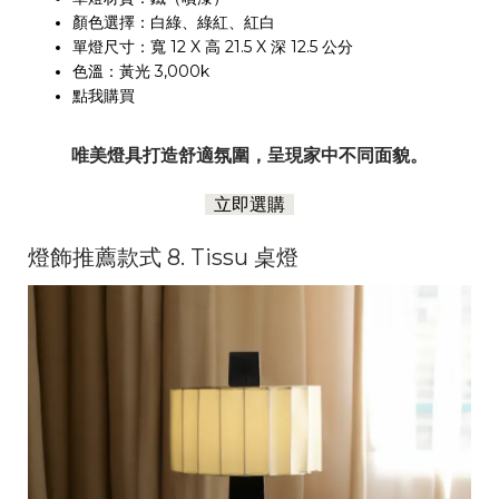
顏色選擇：白綠、綠紅、紅白
單燈尺寸：寬 12 X 高 21.5 X 深 12.5 公分
色溫：黃光 3,000k
點我購買
唯美燈具打造舒適氛圍，呈現家中不同面貌。
立即選購
燈飾推薦款式 8. Tissu 桌燈