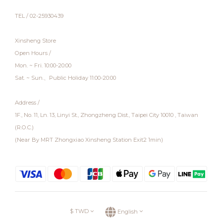
TEL / 02-25930439
Xinsheng Store
Open Hours /
Mon. ~ Fri. 10:00-20:00
Sat. ~ Sun.、Public Holiday 11:00-20:00
Address /
1F., No. 11, Ln. 13, Linyi St., Zhongzheng Dist., Taipei City 10010 , Taiwan
(R.O.C.)
(Near By MRT Zhongxiao Xinsheng Station Exit2 1min)
$
TWD
English