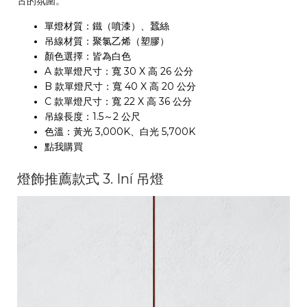
古的氛圍。
單燈材質：鐵（噴漆）、蠶絲
吊線材質：聚氯乙烯（塑膠）
顏色選擇：皆為白色
A 款單燈尺寸：寬 30 X 高 26 公分
B 款單燈尺寸：寬 40 X 高 20 公分
C 款單燈尺寸：寬 22 X 高 36 公分
吊線長度：1.5～2 公尺
色溫：黃光 3,000K、白光 5,700K
點我購買
燈飾推薦款式 3. Iní 吊燈