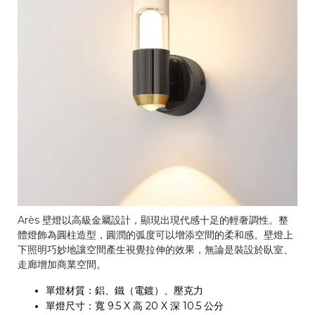
Arès 壁燈以高級金屬設計，顯現出現代感十足的輕奢調性。整
體燈飾為圓柱造型，圓潤的弧度可以增添空間的柔和感。壁燈上
下照明巧妙地讓空間產生視覺拉伸的效果，無論是裝設於臥室、
走廊增加商業空間。
單燈材質：鋁、鐵（電鍍）、壓克力
單燈尺寸：寬 9.5 X 高 20 X 深 10.5 公分