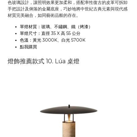
色玻璃設計，讓照明效果更加柔和，搭配率性復古的皮革可拆卸
手把設計及俐落的金屬底座，巧妙地將中世紀古典元素與現代感
材質完美融合，如同藝術品般的存在。
單燈材質：玻璃、不鏽鋼、鐵（烤漆）
單燈尺寸：直徑 35 X 高 55 公分
色溫：黃光 3000K、白光 5700K
點我購買
燈飾推薦款式 10. Lúa 桌燈