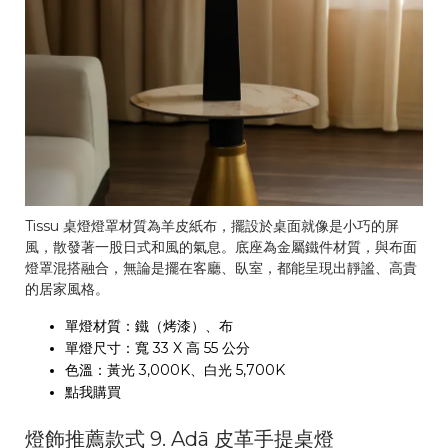
Tissu 桌燈燈罩材質為羊皮紙布，擺設於桌面就像是小巧的屏
風，散發著一股日式和風的氣息。底座為金屬鐵件材質，與布面
燈罩混搭融合，無論是擺在客廳、臥室，都能呈現出靜謐、高貴
的居家風格。
單燈材質：鐵（烤漆）、布
單燈尺寸：寬 33 X 高 55 公分
色溫：黃光 3,000K、白光 5,700K
點我購買
燈飾推薦款式 9. Adā 皮革手提桌燈