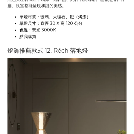
廳、臥室都能呈現和諧的美感。
單燈材質：玻璃、大理石、鐵（烤漆）
單燈尺寸：直徑 30 X 高 120 公分
色溫：黃光 3000K
點我購買
燈飾推薦款式 12. Réch 落地燈