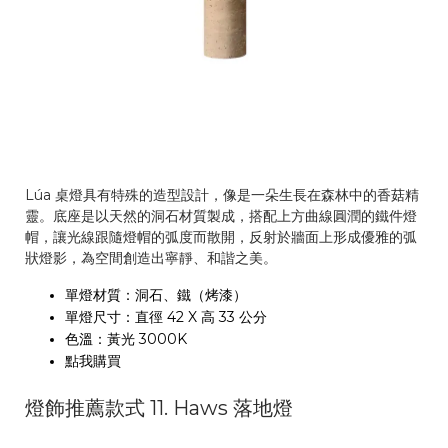
Lúa 桌燈具有特殊的造型設計，像是一朵生長在森林中的香菇精
靈。底座是以天然的洞石材質製成，搭配上方曲線圓潤的鐵件燈
帽，讓光線跟隨燈帽的弧度而散開，反射於牆面上形成優雅的弧
狀燈影，為空間創造出寧靜、和諧之美。
單燈材質：洞石、鐵（烤漆）
單燈尺寸：直徑 42 X 高 33 公分
色溫：黃光 3000K
點我購買
燈飾推薦款式 11. Haws 落地燈