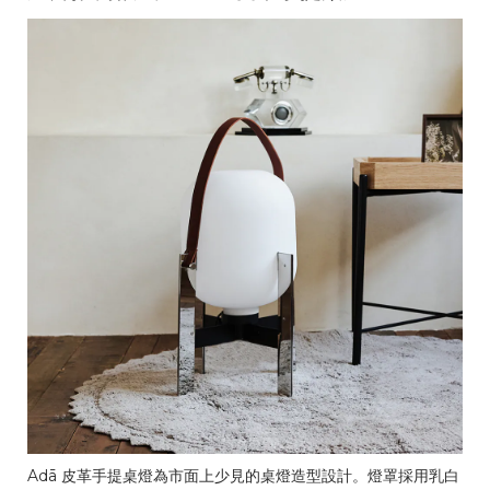
Adā 皮革手提桌燈為市面上少見的桌燈造型設計。燈罩採用乳白