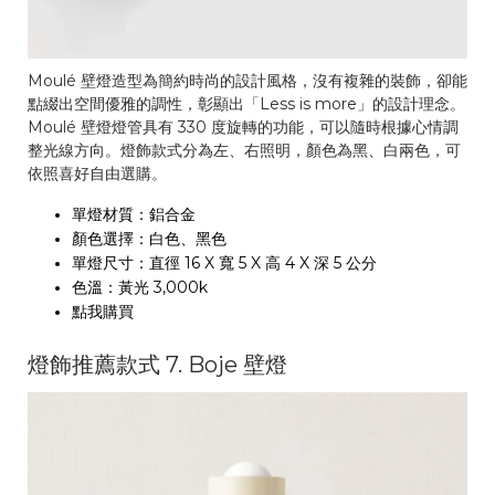
Moulé 壁燈造型為簡約時尚的設計風格，沒有複雜的裝飾，卻能
點綴出空間優雅的調性，彰顯出「Less is more」的設計理念。
Moulé 壁燈燈管具有 330 度旋轉的功能，可以隨時根據心情調
整光線方向。燈飾款式分為左、右照明，顏色為黑、白兩色，可
依照喜好自由選購。
單燈材質：鋁合金
顏色選擇：白色、黑色
單燈尺寸：直徑 16 X 寬 5 X 高 4 X 深 5 公分
色溫：黃光 3,000k
點我購買
燈飾推薦款式 7. Boje 壁燈