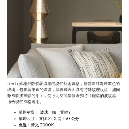
Réch 落地燈散發著濃厚的現代藝術氣息，整體燈飾為煙灰色的
玻璃，包裹著筆直的燈管，其玻璃表面具有特殊紋理設計，如同
微風吹拂寧靜的湖面，使照明空間散發著獨特且輕柔的波紋感，
適合現代風格選用。
單燈材質： 玻璃、鐵（電鍍）
單燈尺寸：直徑 22 X 高 140 公分
色溫：黃光 3000K