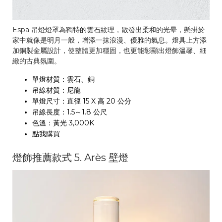
Espa 吊燈燈罩為獨特的雲石紋理，散發出柔和的光晕，懸掛於
家中就像是明月一般，增添一抹浪漫、優雅的氣息。燈具上方添
加銅製金屬設計，使整體更加穩固，也更能彰顯出燈飾溫馨、細
緻的古典氛圍。
單燈材質：雲石、銅
吊線材質：尼龍
單燈尺寸：直徑 15 X 高 20 公分
吊線長度：1.5～1.8 公尺
色溫：黃光 3,000K
點我購買
燈飾推薦款式 5. Arès 壁燈