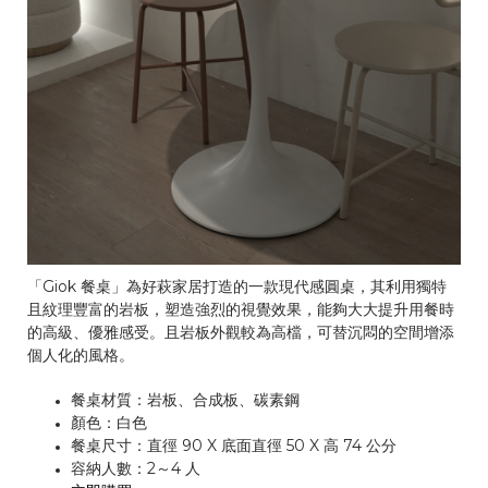
「Giok 餐桌」為好萩家居打造的一款現代感圓桌，其利用獨特
且紋理豐富的岩板，塑造強烈的視覺效果，能夠大大提升用餐時
的高級、優雅感受。且岩板外觀較為高檔，可替沉悶的空間增添
個人化的風格。
餐桌材質：岩板、合成板、碳素鋼
顏色：白色
餐桌尺寸：直徑 90 X 底面直徑 50 X 高 74 公分
容納人數：2～4 人