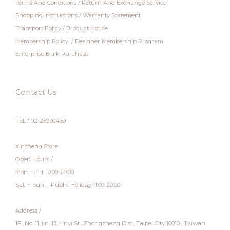
Terms And Conditions
/
Return And Exchange Service
Shopping Instructions
/
Warranty Statement
Transport Policy
/
Product Notice
Membership Policy
/
Designer Membership Program
Enterprise Bulk Purchase
Contact Us
TEL / 02-25930439
Xinsheng Store
Open Hours /
Mon. ~ Fri. 10:00-20:00
Sat. ~ Sun.、Public Holiday 11:00-20:00
Address /
1F., No. 11, Ln. 13, Linyi St., Zhongzheng Dist., Taipei City 10010 , Taiwan