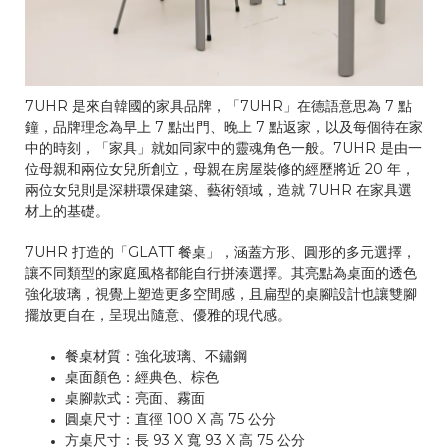
7UHR 是來自韓國的家具品牌，「7UHR」在德語意思為 7 點
鐘，品牌理念為早上 7 點出門、晚上 7 點返家，以及每個待在家
中的時刻，「家具」就如同家中的靈魂角色一般。7UHR 是由一
位母親和兩位女兒所創立，母親在房屋裝修的經歷將近 20 年，
兩位女兒則是深耕環保建築、藝術領域，造就 7UHR 在家具選
材上的基礎。
7UHR 打造的「GLATT 餐桌」，涵蓋方形、圓形的多元選擇，
讓不同類型的家庭風格都能自行拼湊選擇。其亮點為桌面的透色
強化玻璃，視覺上塑造更多空間感，且扁型的桌腳設計也讓雙腳
擺放更自在，呈現出隨意、優雅的現代感。
餐桌材質：強化玻璃、不鏽鋼
桌面顏色：經典色、棕色
桌腳款式：亮面、霧面
圓桌尺寸：直徑 100 X 高 75 公分
方桌尺寸：長 93 X 寬 93 X 高 75 公分