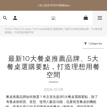
✨加入會員 即領100購物金🎫
全館滿額現折🔥
加拿大Umbra．買千送百🎫
✨加入會員 即領100購物金🎫
Home
/
Blog list page
/
hochoo好萩家居│選購指南
/
最新10大餐桌推薦品牌、5大餐桌選
購要點，打造理想用餐空間
Categories
最新10大餐桌推薦品牌、5大
餐桌選購要點，打造理想用餐
空間
2024-10-09
餐桌推薦品牌如何挑選？本文首先提供5大餐桌選購要點，除了
考量桌面材質、造型、使用人數及功能，也要留意餐桌的機能
性，接著分享10款不同風格的長餐桌／咖啡桌，讓好萩家居