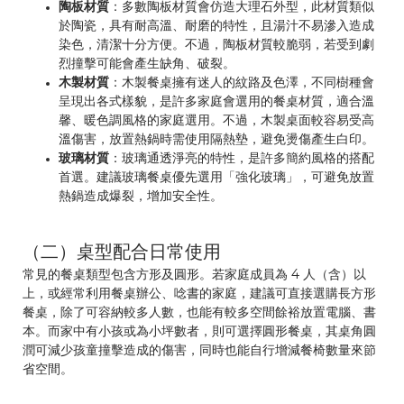
陶板材質
：多數陶板材質會仿造大理石外型，此材質類似
於陶瓷，具有耐高溫、耐磨的特性，且湯汁不易滲入造成
染色，清潔十分方便。不過，陶板材質較脆弱，若受到劇
烈撞擊可能會產生缺角、破裂。
木製材質
：木製餐桌擁有迷人的紋路及色澤，不同樹種會
呈現出各式樣貌，是許多家庭會選用的餐桌材質，適合溫
馨、暖色調風格的家庭選用。不過，木製桌面較容易受高
溫傷害，放置熱鍋時需使用隔熱墊，避免燙傷產生白印。
玻璃材質
：玻璃通透淨亮的特性，是許多簡約風格的搭配
首選。建議玻璃餐桌優先選用「強化玻璃」，可避免放置
熱鍋造成爆裂，增加安全性。
（二）桌型配合日常使用
常見的餐桌類型包含方形及圓形。若家庭成員為 4 人（含）以
上，或經常利用餐桌辦公、唸書的家庭，建議可直接選購長方形
餐桌，除了可容納較多人數，也能有較多空間餘裕放置電腦、書
本。而家中有小孩或為小坪數者，則可選擇圓形餐桌，其桌角圓
潤可減少孩童撞擊造成的傷害，同時也能自行增減餐椅數量來節
省空間。