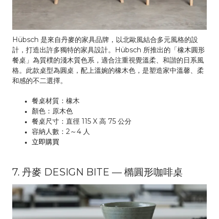
Hübsch 是來自丹麥的家具品牌，以北歐風結合多元風格的設
計，打造出許多獨特的家具設計。Hübsch 所推出的「橡木圓形
餐桌」為質樸的淺木質色系，適合注重視覺溫柔、和諧的日系風
格。此款桌型為圓桌，配上溫婉的橡木色，是塑造家中溫馨、柔
和感的不二選擇。
餐桌材質：橡木
顏色：原木色
餐桌尺寸：直徑 115 X 高 75 公分
容納人數：2～4 人
立即購買
7. 丹麥 DESIGN BITE — 橢圓形咖啡桌