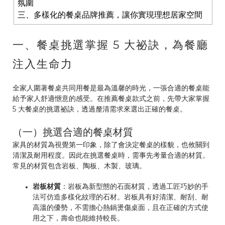
氛圍
三、多樣化的餐桌品牌推薦，讓你實現理想居家空間
一、餐桌挑選掌握 5 大祕訣，為餐廳
注入生命力
全家人圍著餐桌共同用餐是最為溫馨的時光，一張合適的餐桌能
給予家人舒適愜意的感受。在推薦餐桌款式之前，先帶大家掌握
5 大餐桌的挑選祕訣，透過釐清需求來選出正確的餐桌。
（一）挑選合適的餐桌材質
家具的材質為視覺第一印象，除了會決定餐桌的樣貌，也攸關到
清潔及耐用程度。因此在挑選餐桌時，需事先考量合適的材質。
常見的材質包含岩板、陶板、木製、玻璃。
岩板材質
：岩板為新型態的石面材質，透過工匠巧妙的手
法可仿造多樣化紋理的石材。岩板具有好清潔、耐刮、耐
高溫的優勢，不需擔心熱鍋燙傷桌面，且在正確的方式使
用之下，壽命也能維持較長。