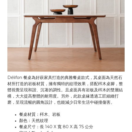
Délifon 餐桌為好萩家具打造的典雅餐桌款式，其桌面為天然石
材所打造的岩板材質，擁有獨特的紋理效果，搭配梣木桌腳，整
體視覺呈現和諧、沉著的調性。且桌面具有岩板及梣木的雙層結
構，大大提高整體的耐用度。另外，此款桌緣透過工匠細緻打
磨，呈現流暢的圓角設計，也能減少日常生活中碰撞傷害。
餐桌材質：梣木、岩板
顏色：天然紋理
餐桌尺寸：長 140 X 寬 80 X 高 75 公分