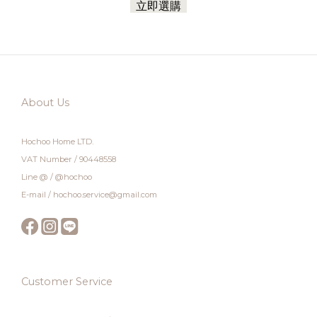
立即選購
About Us
Hochoo Home LTD.
VAT Number / 90448558
Line @ / @hochoo
E-mail / hochoo.service@gmail.com
Customer Service