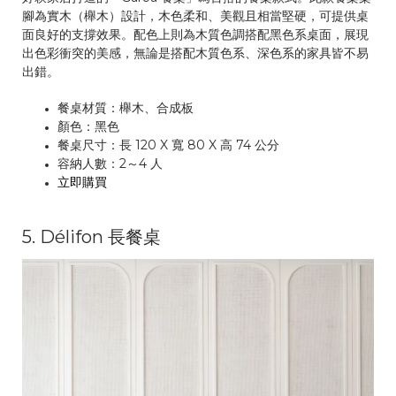
腳為實木（櫸木）設計，木色柔和、美觀且相當堅硬，可提供桌
面良好的支撐效果。配色上則為木質色調搭配黑色系桌面，展現
出色彩衝突的美感，無論是搭配木質色系、深色系的家具皆不易
出錯。
餐桌材質：櫸木、合成板
顏色：黑色
餐桌尺寸：長 120 X 寬 80 X 高 74 公分
容納人數：2～4 人
立即購買
5. Délifon 長餐桌