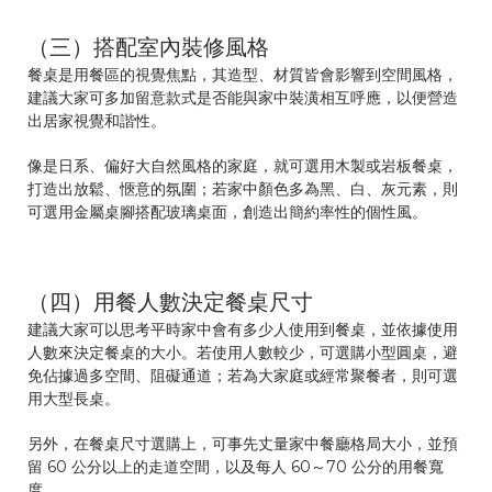
（三）搭配室內裝修風格
餐桌是用餐區的視覺焦點，其造型、材質皆會影響到空間風格，
建議大家可多加留意款式是否能與家中裝潢相互呼應，以便營造
出居家視覺和諧性。
像是日系、偏好大自然風格的家庭，就可選用木製或岩板餐桌，
打造出放鬆、愜意的氛圍；若家中顏色多為黑、白、灰元素，則
可選用金屬桌腳搭配玻璃桌面，創造出簡約率性的個性風。
（四）用餐人數決定餐桌尺寸
建議大家可以思考平時家中會有多少人使用到餐桌，並依據使用
人數來決定餐桌的大小。若使用人數較少，可選購小型圓桌，避
免佔據過多空間、阻礙通道；若為大家庭或經常聚餐者，則可選
用大型長桌。
另外，在餐桌尺寸選購上，可事先丈量家中餐廳格局大小，並預
留 60 公分以上的走道空間，以及每人 60～70 公分的用餐寬
度。