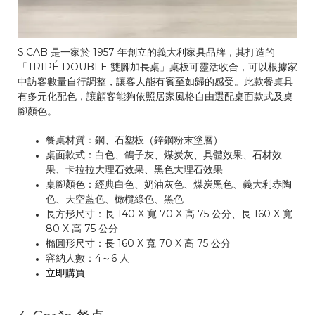
S.CAB 是一家於 1957 年創立的義大利家具品牌，其打造的
「TRIPÉ DOUBLE 雙腳加長桌」桌板可靈活收合，可以根據家
中訪客數量自行調整，讓客人能有賓至如歸的感受。此款餐桌具
有多元化配色，讓顧客能夠依照居家風格自由選配桌面款式及桌
腳顏色。
餐桌材質：鋼、石塑板（鋅鋼粉末塗層）
桌面款式：白色、鴿子灰、煤炭灰、具體效果、石材效
果、卡拉拉大理石效果、黑色大理石效果
桌腳顏色：經典白色、奶油灰色、煤炭黑色、義大利赤陶
色、天空藍色、橄欖綠色、黑色
長方形尺寸：長 140 X 寬 70 X 高 75 公分、長 160 X 寬
80 X 高 75 公分
橢圓形尺寸：長 160 X 寬 70 X 高 75 公分
容納人數：4～6 人
立即購買