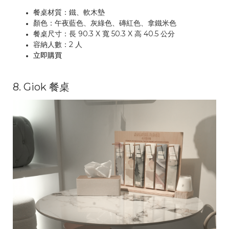
餐桌材質：鐵、軟木墊
顏色：午夜藍色、灰綠色、磚紅色、拿鐵米色
餐桌尺寸：長 90.3 X 寬 50.3 X 高 40.5 公分
容納人數：2 人
立即購買
8. Giok 餐桌