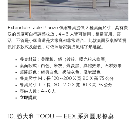
Extendible table Pranzo 伸縮餐桌提供 2 種桌面尺寸，具有廣
泛的長度可自行調整收放，4～8 人皆可使用，相當實用、靈
活，不管是小家庭還是大家庭都非常適合。此款桌面及桌腳皆提
供許多款式及顏色，可依照居家裝潢風格字形選配。
餐桌材質：美耐板、鋼（鍍鋅、啞光粉末塗層）
桌面款式：白色、米灰、煤炭黑、具體效果、石材效果
桌腳顏色：經典白色、奶油灰色、沒炭黑色
餐桌尺寸 M：長 120～200 X 寬 80 X 高 75 公分
餐桌尺寸 Ｌ：長 160～210 X 寬 90 X 高 75 公分
容納人數：4～6 人
立即購買
10. 義大利 TOOU — EEX 系列圓形餐桌