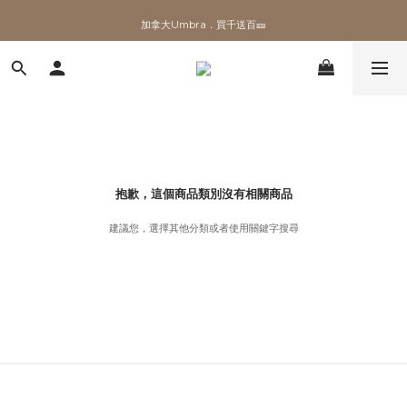
✨加入會員 即領100購物金🎫
加拿大Umbra．買千送百🎫
✨加入會員 即領100購物金🎫
抱歉，這個商品類別沒有相關商品
建議您，選擇其他分類或者使用關鍵字搜尋